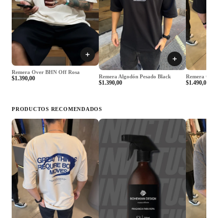
Remera Over BHN Off Rosa
Remera Algodón Pesado Black
Remera Grea
$1.390,00
$1.390,00
$1.490,00
PRODUCTOS RECOMENDADOS