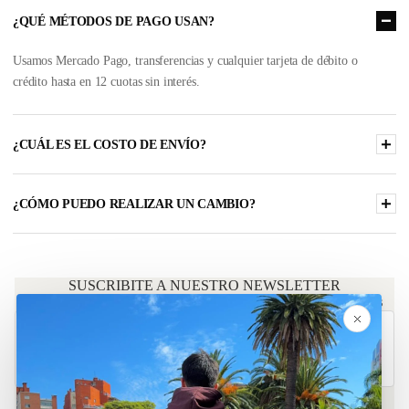
¿QUÉ MÉTODOS DE PAGO USAN?
Usamos Mercado Pago, transferencias y cualquier tarjeta de débito o
crédito hasta en 12 cuotas sin interés.
¿CUÁL ES EL COSTO DE ENVÍO?
¿CÓMO PUEDO REALIZAR UN CAMBIO?
ACC
SUSCRIBITE A NUESTRO NEWSLETTER
Ofertas exclusivas y acceso anticipado a nuevos productos
Correo electrónico