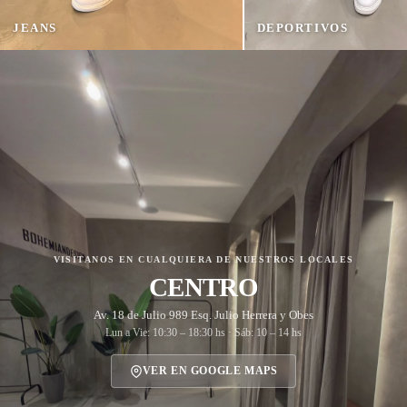
JEANS
DEPORTIVOS
COLE
VISITANOS EN CUALQUIERA DE NUESTROS LOCALES
CENTRO
Av. 18 de Julio 989 Esq. Julio Herrera y Obes
Lun a Vie: 10:30 – 18:30 hs · Sáb: 10 – 14 hs
VER EN GOOGLE MAPS