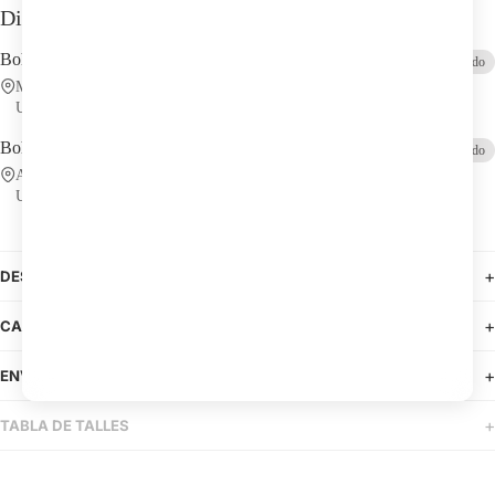
Disponibilidad en tienda
Bohemian Design
Agotado
Martin Varela, Solano García 2481, 11300 Montevideo UY-MO,
Uruguay
Bohemian Design Centro
Agotado
Avenida 18 de Julio 989, Local, 11100 Montevideo UY-MO,
Uruguay
DESCRIPCIÓN DEL PRODUCTO
CAMBIOS Y DEVOLUCIONES
ENVÍOS
TABLA DE TALLES